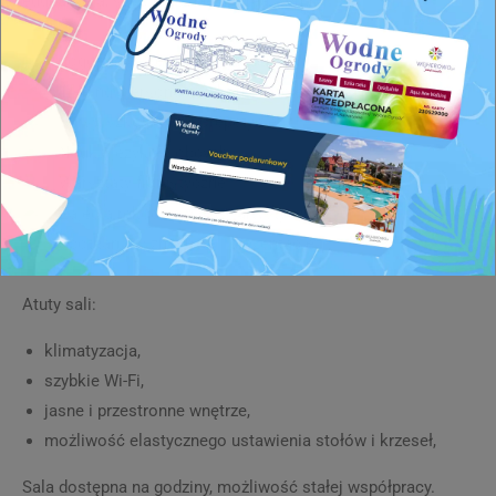
edukacyjną, szkoleniową lub kreatywną.
Logopedia i terapia indywidualna
Treningi personalne i konsultacje
Kursy, szkolenia i korepetycje
Nauka języków obcych
Warsztaty florystyczne
Zajęcia rękodzielnicze i artystyczne
Spotkania biznesowe i prezentacje
Atuty sali:
klimatyzacja,
szybkie Wi-Fi,
jasne i przestronne wnętrze,
możliwość elastycznego ustawienia stołów i krzeseł,
Sala dostępna na godziny, możliwość stałej współpracy.