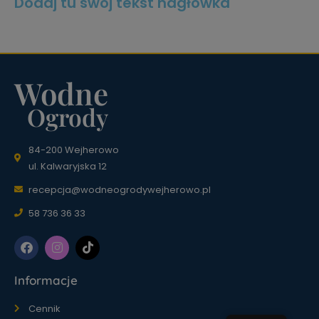
Dodaj tu swój tekst nagłówka
Wodne
Ogrody
84-200 Wejherowo
ul. Kalwaryjska 12
recepcja@wodneogrodywejherowo.pl
58 736 36 33
Informacje
Cennik