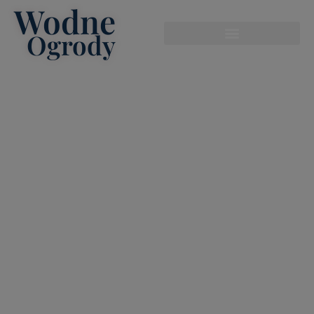
Wodne
modal-check
Ogrody