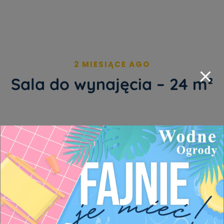
2 MIESIĄCE AGO
Sala do wynajęcia – 24 m²
Sala do wynajęcia – 24 m²
Poszukujesz przestrzeni do prowadzenia zajęć, spotkań lub
warsztatów?
Oferujemy komfortową, klimatyzowaną salę o powierzchni
24 m², idealną dla osób prowadzących działalność