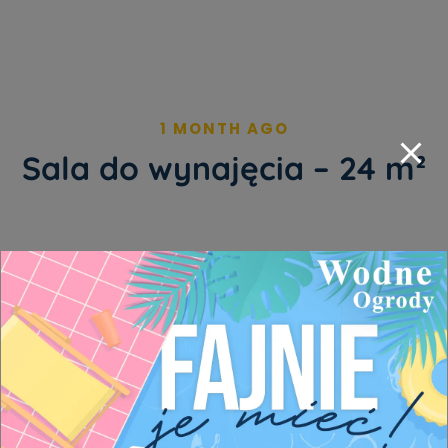
1 MONTH AGO
Sala do wynajęcia – 24 m²
Sala do wynajęcia – 24 m²
Poszukujesz przestrzeni do prowadzenia zajęć, spotkań lub
warsztatów?
Oferujemy komfortową, klimatyzowaną salę o powierzchni
24 m², idealną dla osób prowadzących działalność