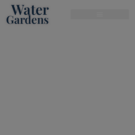
Water
modal-check
Gardens