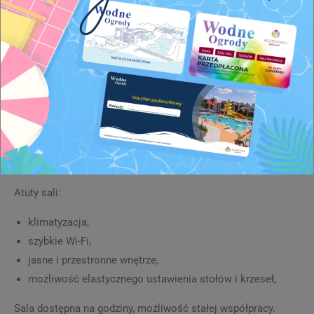
edukacyjną, szkoleniową lub kreatywną.
Logopedia i terapia indywidualna
Treningi personalne i konsultacje
Kursy, szkolenia i korepetycje
Nauka języków obcych
Warsztaty florystyczne
Zajęcia rękodzielnicze i artystyczne
Spotkania biznesowe i prezentacje
Atuty sali:
klimatyzacja,
szybkie Wi-Fi,
jasne i przestronne wnętrze,
możliwość elastycznego ustawienia stołów i krzeseł,
Sala dostępna na godziny, możliwość stałej współpracy.