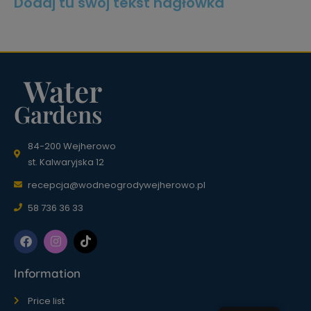
Dodaj tu swój tekst nagłówka
Water
Gardens
84-200 Wejherowo
st. Kalwaryjska 12
recepcja@wodneogrodywejherowo.pl
58 736 36 33
Information
Price list