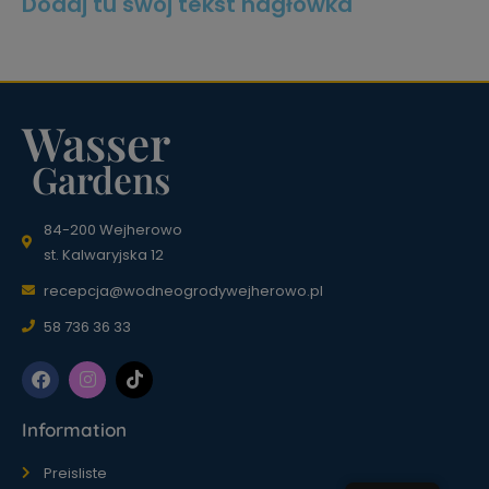
Dodaj tu swój tekst nagłówka
Wasser
Gardens
84-200 Wejherowo
st. Kalwaryjska 12
recepcja@wodneogrodywejherowo.pl
58 736 36 33
Information
Preisliste