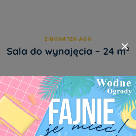
2 MONATEN AGO
Sala do wynajęcia – 24 m²
Sala do wynajęcia – 24 m²
Poszukujesz przestrzeni do prowadzenia zajęć, spotkań lub
warsztatów?
Oferujemy komfortową, klimatyzowaną salę o powierzchni
24 m², idealną dla osób prowadzących działalność