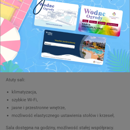
edukacyjną, szkoleniową lub kreatywną.
Logopedia i terapia indywidualna
Treningi personalne i konsultacje
Kursy, szkolenia i korepetycje
Nauka języków obcych
Warsztaty florystyczne
Zajęcia rękodzielnicze i artystyczne
Spotkania biznesowe i prezentacje
Atuty sali:
klimatyzacja,
szybkie Wi-Fi,
jasne i przestronne wnętrze,
możliwość elastycznego ustawienia stołów i krzeseł,
Sala dostępna na godziny, możliwość stałej współpracy.