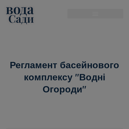
вода
modal-check
Сади
Регламент басейнового
комплексу "Водні
Огороди"