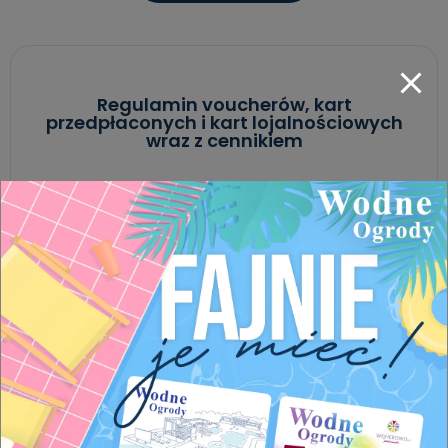
Regulamin voucherów, kart
przedpłaconych i kart lojalnościowych
wraz z cennikiem
ЗАВАНТАЖИТИ
Formularz reklamacyjny