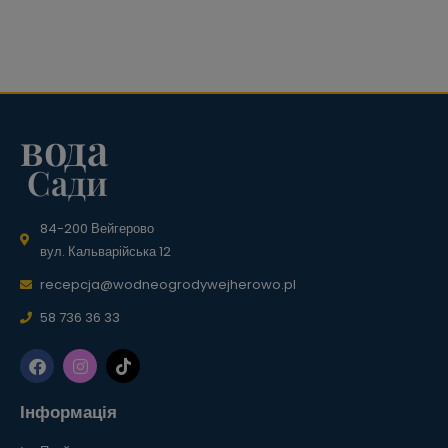
вода
Сади
84-200 Вейгерово
вул. Кальварійська 12
recepcja@wodneogrodywejherowo.pl
58 736 36 33
Інформація