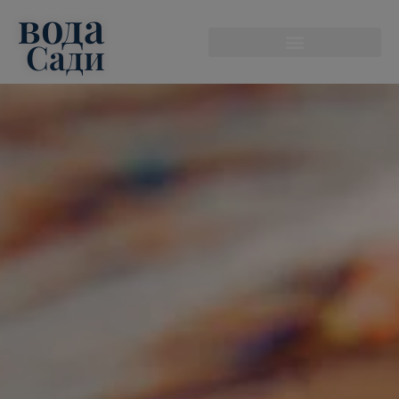
вода
modal-check
Сади