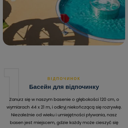
1
ВІДПОЧИНОК
Басейн для відпочинку
Zanurz się w naszym basenie o głębokości 120 cm, o
wymiarach 44 x 21 m, i odkryj niekończącą się rozrywkę.
Niezależnie od wieku i umiejętności pływania, nasz
basen jest miejscem, gdzie każdy może cieszyć się