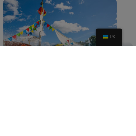
UK
Водний майданчик