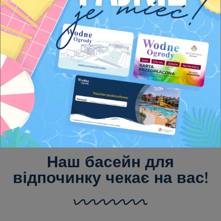
Насолоджуйтесь водними атракціонами, пливучи дикою
річкою та змагаючись на чотирьох доріжках. Від
захоплюючих гірок до неквапливого плавання, наш
басейн пропонує незабутні пригоди для кожного. Вода в
рекреаційному басейні підігрівається за допомогою
відновлюваних джерел енергії до температури 28
°C.
Наш басейн для
відпочинку чекає на вас!