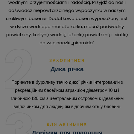
wodnymi przyjemnościami i radością. Przyjdź do nas i
doświadcz niepowtarzalnego wypoczynku w naszym
urokliwym basenie. Dodatkowo basen wyposażony jest
w dysze wodnego masażu karku, masaż podwodny
powietrzny, kurtynę wodną, leżankę powietrzną i siatkę
2
do wspinaczki „piramida”
ЗАХОПИТИСЯ
Дика річка
Пориньте в бурхливу течію дикої річки! Інтегрований з
рекреаційним басейном атракціон діаметром 10 м і
глибиною 130 см з центральним островом є ідеальним
відпочинком для людей, які відпочивають у басейні.
ДЛЯ АКТИВНИХ
Доріжки для плавання