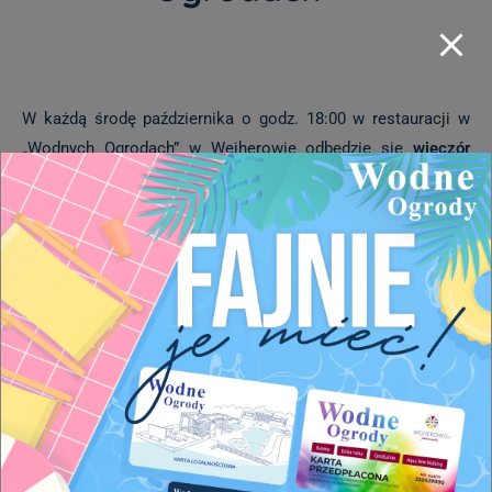
W każdą środę października o godz. 18:00 w restauracji w
„Wodnych Ogrodach” w Wejherowie odbędzie się
wieczór
muzyczny z karaoke
, który poprowadzi profesjonalny
radiowy DJ.
Natomiast w czwartek 12 października przygotowaliśmy
prawdziwą gratkę muzyczną i historyczną. Wystąpi bowiem
znana jeszcze z występów na starym basenie muzykująca
rodzina Państwa
Wójcik
, która zaprosi nas na niepowtarzalny
koncert muzyki rozrywkowej. Będziemy mogli wspólnie
zaśpiewać i zatańczyć.
Zapraszamy do wspólnej zabawy!