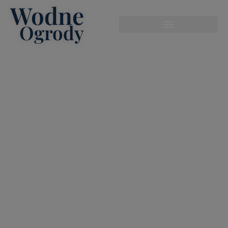
Wodne
modal-check
Ogrody