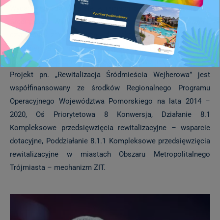
Wydarzenia odbywają się w ramach projektu
„Rewitalizacja
Śródmieścia Wejherowa”
, mającego na celu podejmowanie
czynności zmierzających do aktywizacji mieszkańców
Śródmieścia Wejherowa do współpracy i promocji Centrum
Integracji Społecznej „Wodne Ogrody” w Wejherowie.
Projekt pn. „Rewitalizacja Śródmieścia Wejherowa” jest
współfinansowany ze środków Regionalnego Programu
Operacyjnego Województwa Pomorskiego na lata 2014 –
2020, Oś Priorytetowa 8 Konwersja, Działanie 8.1
Kompleksowe przedsięwzięcia rewitalizacyjne – wsparcie
dotacyjne, Poddziałanie 8.1.1 Kompleksowe przedsięwzięcia
rewitalizacyjne w miastach Obszaru Metropolitalnego
Trójmiasta – mechanizm ZIT.