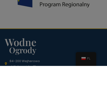
Wodne
Ogrody
PL
84-200 Wejherowo
ul. Kalwaryjska 12
recepcja@wodneogrodywejherowo.pl
58 736 36 33
Informacje