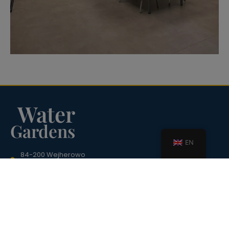
Water
Gardens
EN
84-200 Wejherowo
st. Kalwaryjska 12
recepcja@wodneogrodywejherowo.pl
58 736 36 33