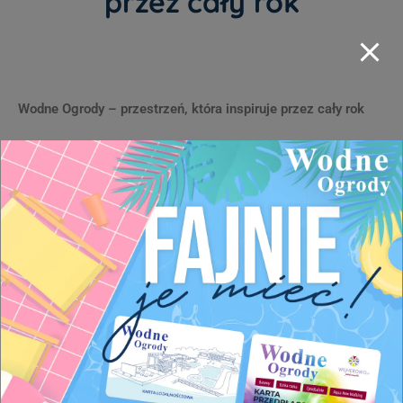
przez cały rok
Wodne Ogrody – przestrzeń, która inspiruje przez cały rok
Jesienią i zimą otwieramy się na nowe możliwości –
zapraszamy do wynajmu naszych wnętrz i przestrzeni na
zajęcia cykliczne i jednorazowe wydarzenia.
Kameralne, ogrzewane wnętrza. Zadbaliśmy o to, by
nasze przestrzenie były funkcjonalne także jesienią i zimą –
idealne do spotkań w grupach, pełne naturalnego światła i
przyjaznej atmosfery.
Estetyka i klimat. Wodne Ogrody to nie tylko miejsce – to
doświadczenie. Otoczenie zieleni, starannie dobrane
dekoracje, detale z drewna i kamienia, naturalna harmonia –