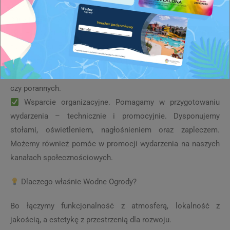
to wszystko buduje przestrzeń, w której ludzie naprawdę
chcą przebywać.
Elastyczność i otwartość na pomysły. Organizujesz
zajęcia? Warsztaty? A może cykl spotkań tematycznych? U
nas możesz wynająć przestrzeń na godziny, dni lub dłuższy
okres, w dogodnych porach – popołudniowych, wieczornych,
czy porannych.
Wsparcie organizacyjne. Pomagamy w przygotowaniu
wydarzenia – technicznie i promocyjnie. Dysponujemy
stołami, oświetleniem, nagłośnieniem oraz zapleczem.
Możemy również pomóc w promocji wydarzenia na naszych
kanałach społecznościowych.
Dlaczego właśnie Wodne Ogrody?
Bo łączymy funkcjonalność z atmosferą, lokalność z
jakością, a estetykę z przestrzenią dla rozwoju.