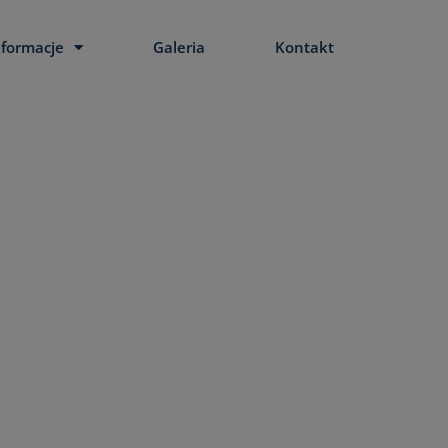
nformacje
Galeria
Kontakt