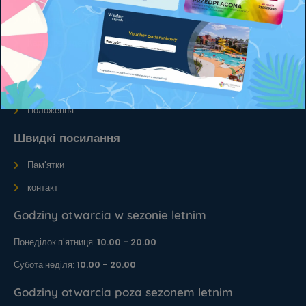
Каси самообслуговування
Карта резидента
Під'їзд та парковка
Тестування води
Положення
Швидкі посилання
Пам'ятки
контакт
Godziny otwarcia w sezonie letnim
Понеділок п'ятниця:
10.00 - 20.00
Субота неділя:
10.00 - 20.00
Godziny otwarcia poza sezonem letnim