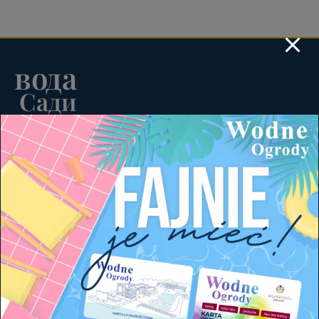
вода
Сади
84-200 Вейгерово
вул. Кальварійська 12
recepcja@wodneogrodywejherowo.pl
58 736 36 33
Інформація
Прайс лист
продаж