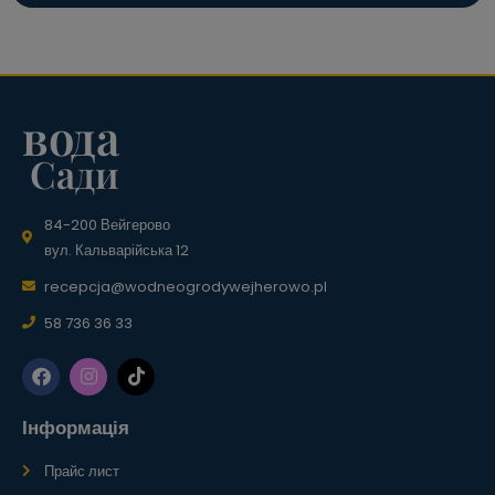
вода
Сади
84-200 Вейгерово
вул. Кальварійська 12
recepcja@wodneogrodywejherowo.pl
58 736 36 33
Інформація
Прайс лист