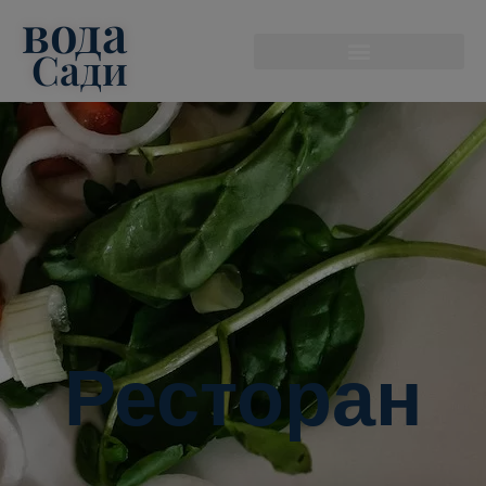
вода
modal-check
Сади
Ресторан